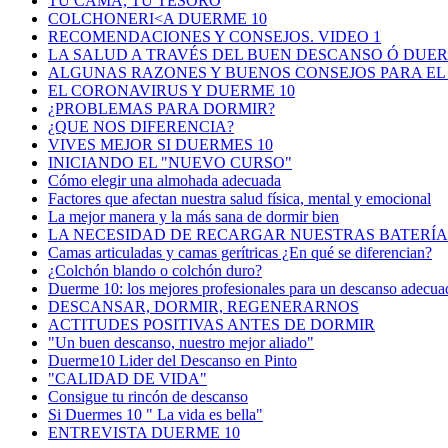
TU CAMA, TU TESORO
COLCHONERI<A DUERME 10
RECOMENDACIONES Y CONSEJOS. VIDEO 1
LA SALUD A TRAVÉS DEL BUEN DESCANSO Ó DUER
ALGUNAS RAZONES Y BUENOS CONSEJOS PARA EL
EL CORONAVIRUS Y DUERME 10
¿PROBLEMAS PARA DORMIR?
¿QUE NOS DIFERENCIA?
VIVES MEJOR SI DUERMES 10
INICIANDO EL "NUEVO CURSO"
Cómo elegir una almohada adecuada
Factores que afectan nuestra salud fí­sica, mental y emocional
La mejor manera y la más sana de dormir bien
LA NECESIDAD DE RECARGAR NUESTRAS BATERÍA
Camas articuladas y camas gerítricas ¿En qué se diferencian?
¿Colchón blando o colchón duro?
Duerme 10: los mejores profesionales para un descanso adecua
DESCANSAR, DORMIR, REGENERARNOS
ACTITUDES POSITIVAS ANTES DE DORMIR
"Un buen descanso, nuestro mejor aliado"
Duerme10 Lider del Descanso en Pinto
"CALIDAD DE VIDA"
Consigue tu rincón de descanso
Si Duermes 10 " La vida es bella"
ENTREVISTA DUERME 10