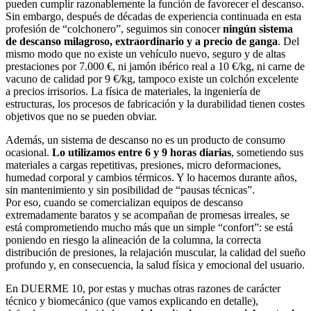
pueden cumplir razonablemente la función de favorecer el descanso.
Sin embargo, después de décadas de experiencia continuada en esta
profesión de “colchonero”, seguimos sin conocer
ningún sistema
de descanso milagroso, extraordinario y a precio de ganga
. Del
mismo modo que no existe un vehículo nuevo, seguro y de altas
prestaciones por 7.000 €, ni jamón ibérico real a 10 €/kg, ni carne de
vacuno de calidad por 9 €/kg, tampoco existe un colchón excelente
a precios irrisorios. La física de materiales, la ingeniería de
estructuras, los procesos de fabricación y la durabilidad tienen costes
objetivos que no se pueden obviar.
Además, un sistema de descanso no es un producto de consumo
ocasional.
Lo utilizamos entre 6 y 9 horas diarias
, sometiendo sus
materiales a cargas repetitivas, presiones, micro deformaciones,
humedad corporal y cambios térmicos. Y lo hacemos durante años,
sin mantenimiento y sin posibilidad de “pausas técnicas”.
Por eso, cuando se comercializan equipos de descanso
extremadamente baratos y se acompañan de promesas irreales, se
está comprometiendo mucho más que un simple “confort”: se está
poniendo en riesgo la alineación de la columna, la correcta
distribución de presiones, la relajación muscular, la calidad del sueño
profundo y, en consecuencia, la salud física y emocional del usuario.
En DUERME 10, por estas y muchas otras razones de carácter
técnico y biomecánico (que vamos explicando en detalle),