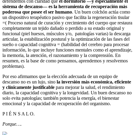
defendemos con claridad que
el dormitorio —y especialmente el
sistema de descanso— es la herramienta de recuperación más
poderosa que posee el ser humano
. Un buen colchón actúa como
un dispositivo terapéutico pasivo que facilita la regeneración tisular
=( Proceso natural de curación y crecimiento del cuerpo que restaura
completamente un tejido dañado o perdido a su estado original y
funcional (piel huesos, músculos y/o, patologías varias) la descarga
articular, la estabilización postural y la optimización de las fases del
sueño o capacidad cognitiva = (habilidad del cerebro para procesar
información, lo que incluye funciones mentales como el aprendizaje,
la memoria, la atención, el razonamiento y la comprensión. En
resumen, es la base de como pensamos, aprendemos y resolvemos
problemas).
Por eso afirmamos que la elección adecuada de un equipo de
descanso no es un lujo, sino
la inversión más económica, eficiente
y clínicamente justificable
para mejorar la salud, el rendimiento
diario, la capacidad cognitiva y la longevidad. Un buen descanso no
solo evita patologías; también potencia la energía, el bienestar
emocional y la capacidad de recuperación del organismo.
P I É N S A L O.
Porque….