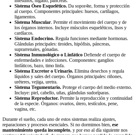
intestinos, hígado, páncreas.
Sistema Óseo Esquelético.
Da sopor4te, forma y protección
al cuerpo. Componentes principales: huesos, cartílagos,
ligamentos.
Sistema Muscular
. Permite el movimiento del cuerpo y de
los órganos internos. Incluye músculos esqueléticos, lisos y
cardíacos.
Sistema Endocrino.
Regula funciones mediante hormonas.
Glándulas principales: tiroides, hipófisis, páncreas,
suprarrenales, gónadas.
Sistema Inmunológico o Linfático
Defiende el cuerpo de
enfermedades e infecciones. Componentes: ganglios
linfáticos, bazo, timo linfa.
Sistema Excretor o Urinario.
Elimina desechos y regula
líquidos y sales del cuerpo. Órganos principales: riñones,
uréteres, vejiga, uretra.
Sistema Tegumentario.
Protege el cuerpo del medio externo.
Incluye: piel, cabello, uñas, glándulas sudoríparas.
Sistema Reproductor.
Permite la reproducción y continuidad
de la especie. Órganos: ovarios, útero, testículos, pene,
vagina, etc.
Durante el sueño, cada uno de estos sistemas realiza ajustes,
reparaciones y procesos esenciales. Si no dormimos bien,
ese
mantenimiento queda incompleto
, y por eso al día siguiente nos