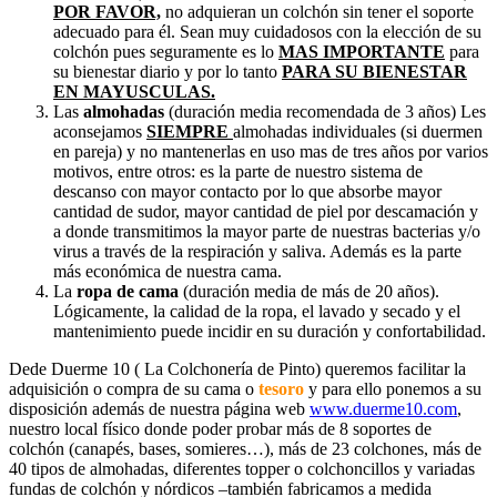
POR FAVOR,
no adquieran un colchón sin tener el soporte
adecuado para él. Sean muy cuidadosos con la elección de su
colchón pues seguramente es lo
MAS IMPORTANTE
para
su bienestar diario y por lo tanto
PARA SU BIENESTAR
EN MAYUSCULAS.
Las
almohadas
(duración media recomendada de 3 años) Les
aconsejamos
SIEMPRE
almohadas individuales (si duermen
en pareja) y no mantenerlas en uso mas de tres años por varios
motivos, entre otros: es la parte de nuestro sistema de
descanso con mayor contacto por lo que absorbe mayor
cantidad de sudor, mayor cantidad de piel por descamación y
a donde transmitimos la mayor parte de nuestras bacterias y/o
virus a través de la respiración y saliva. Además es la parte
más económica de nuestra cama.
La
ropa de cama
(duración media de más de 20 años).
Lógicamente, la calidad de la ropa, el lavado y secado y el
mantenimiento puede incidir en su duración y confortabilidad.
Dede Duerme 10 ( La Colchonería de Pinto) queremos facilitar la
adquisición o compra de su cama o
tesoro
y para ello ponemos a su
disposición además de nuestra página web
www.duerme10.com
,
nuestro local físico donde poder probar más de 8 soportes de
colchón (canapés, bases, somieres…), más de 23 colchones, más de
40 tipos de almohadas, diferentes topper o colchoncillos y variadas
fundas de colchón y nórdicos –también fabricamos a medida