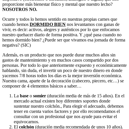
proporcione más bienestar físico y mental que nuestro lecho?
NOSOTROS NO.
Ocurre y todos lo hemos sentido en nuestras propias carnes que
cuando hemos
DORMIDO BIEN
nos levantamos con ganas de
vivir, es decir: activos, alegres y auténticos por lo que enfocamos
nuestro quehacer diario de forma positiva. Y ¿qué pasa cuando no
hemos dormido bien? ¿Puede ser que vivamos esa jornada de forma
negativa? (SIC)
Además, es un producto que nos puede durar muchos años sin
gastos de mantenimiento y en muchos casos compartido por dos
personas. Por todo lo que anteriormente expuesto y económicamente
hablando, sin duda, el invertir un poco de nuestro dinero en donde
yacemos 7/8 horas todos los días es la mejor inversión económica.
Nuestra cama, aparte de la decoración (cabecero, piecero, etc…) se
componer de 4 elementos básicos a saber…
La
base
o
somier
(duración media de más de 15 años). En el
mercado actual existen hoy diferentes soportes donde
sustentar nuestro colchón., Para elegir el adecuado, debemos
tener en cuenta varios factores y por ello recomendamos el
consultar con un profesional que nos ayude para evitar el
equivocarnos.
El
colchón
(duración media recomendada de unos 10 años).