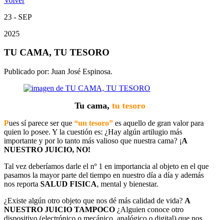
Volver
23 - SEP
2025
TU CAMA, TU TESORO
Publicado por:
Juan José Espinosa.
Tu cama,
tu tesoro
P
ues sí parece ser que
“un tesoro”
es aquello de gran valor para
quien lo posee. Y la cuestión es: ¿Hay algún artilugio más
importante y por lo tanto más valioso que nuestra cama? ¡
A
NUESTRO JUICIO, NO!
Tal vez deberíamos darle el nº 1 en importancia al objeto en el que
pasamos la mayor parte del tiempo en nuestro día a día y además
nos reporta
SALUD FISICA
, mental y bienestar.
¿Existe algún otro objeto que nos dé más calidad de vida?
A
NUESTRO JUICIO TAMPOCO
¿Alguien conoce otro
dispositivo (electrónico o mecánico, analógico o digital) que nos